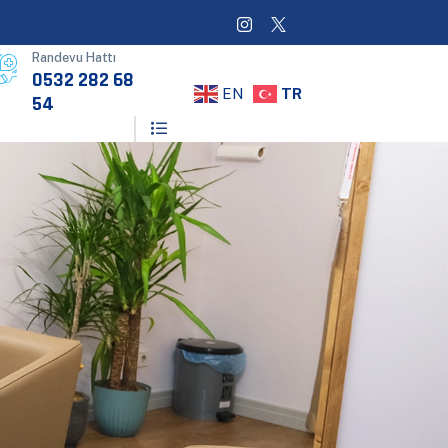
Randevu Hattı
0532 282 68
EN
TR
54