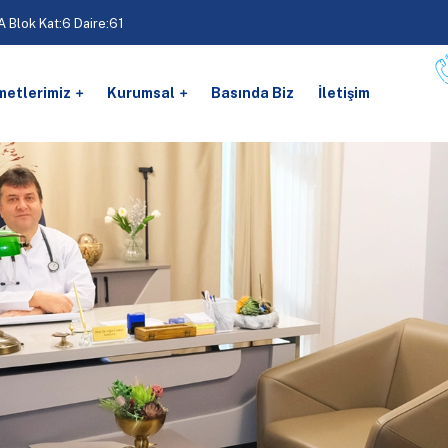
 Blok Kat:6 Daire:61
metlerimiz
Kurumsal
Basında Biz
İletişim