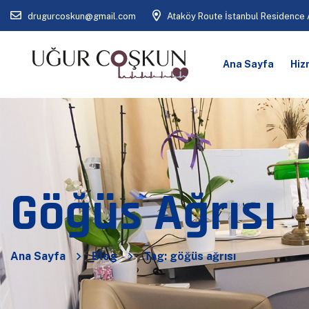
drugurcoskun@gmail.com
Ataköy Route İstanbul Residence A
Ana Sayfa
Hiz
Göğüs Ağrısı
Ana Sayfa
Blog
Tag: göğüs ağrısı