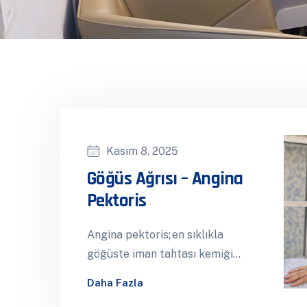
Kasım 8, 2025
Göğüs Ağrısı – Angina
Pektoris
Angina pektoris; en sıklıkla
göğüste iman tahtası kemiği
arkasında ağır bir taşla
Daha Fazla
bastırılıyormuş hissi veren, ağrı