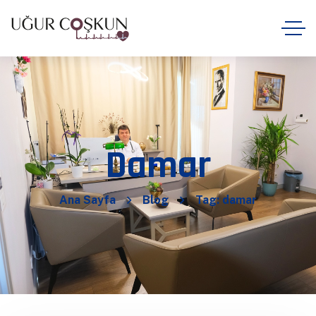
Damar
Ana Sayfa
Blog
Tag: damar