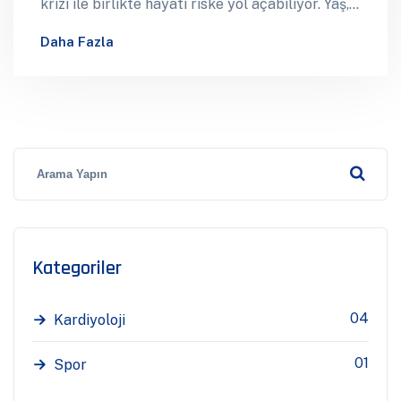
krizi ile birlikte hayati riske yol açabiliyor. Yaş,
cinsiyet ve genetik faktörler damar sertliğinin
Daha Fazla
değiştirilemeyen ne
Kategoriler
04
Kardiyoloji
01
Spor