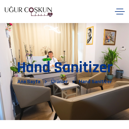
Hand Sanitizer
Ana Sayfa
Ürünler
Hand Sanitizer