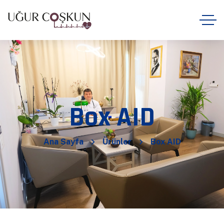
Box AID
Ana Sayfa
Ürünler
Box AID